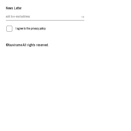
News Letter
I agree to the privacy policy
©fauvirame All rights reserved.