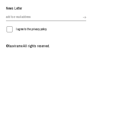
News Letter
I agree to the privacy policy
©fauvirame All rights reserved.