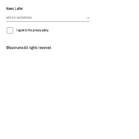
News Letter
I agree to the privacy policy
©fauvirame All rights reserved.